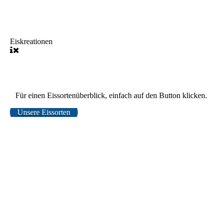
Eiskreationen
Für einen Eissortenüberblick, einfach auf den Button klicken.
Unsere Eissorten
IMG_8874
IMG_8869
Eisbecher Schneemann
Eisbecher Erdbeerbecher PL
Eiskugeln 2