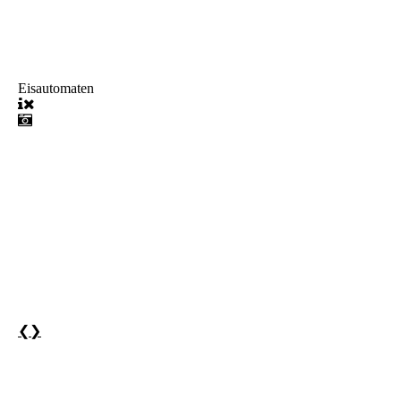
Eisautomaten
❮
❯